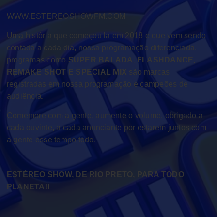
WWW.ESTEREOSHOWFM.COM
Uma história que começou lá em 2018 e que vem sendo
contada a cada dia, nossa programação diferenciada,
programas como
SUPER BALADA, FLASHDANCE,
REMAKE SHOT E SPECIAL MIX
são marcas
registradas em nossa programação e campeões de
audiência.
Comemore com a gente, aumente o volume, obrigado a
cada ouvinte, a cada anunciante por estarem juntos com
a gente esse tempo todo.
ESTÉREO SHOW, DE RIO PRETO, PARA TODO
PLANETA!!