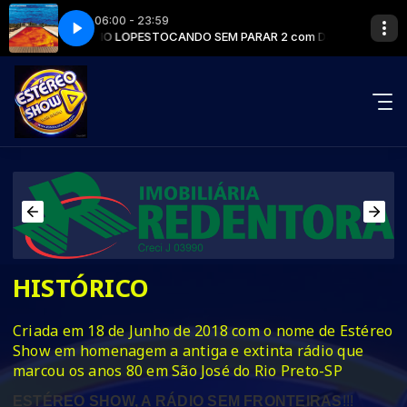
06:00 - 23:59
 2 com DJ FÁBIO LOPES
PERS - CALIFORNICATION
RED HOT CHILI PEPPERS - CALIFORNICATION
TOCANDO SEM PARAR 2 com DJ FÁBIO LOPES
HISTÓRICO
Criada em 18 de Junho de 2018 com o nome de Estéreo
Show em homenagem a antiga e extinta rádio que
marcou os anos 80 em São José do Rio Preto-SP
ESTÉREO SHOW, A RÁDIO SEM FRONTEIRAS
!!!