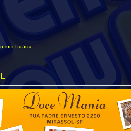
enhum horário
L