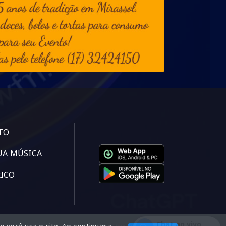
TO
UA MÚSICA
ICO
Chat ao vivo