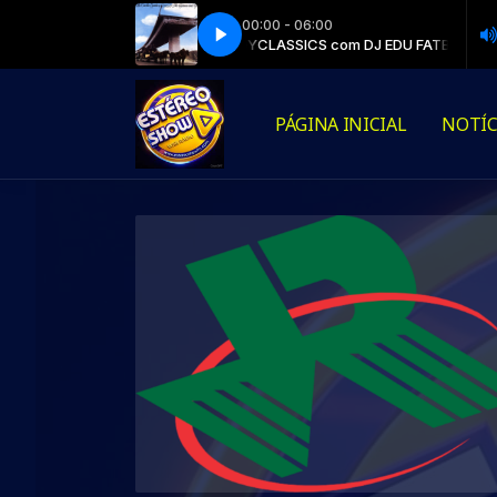
00:00 - 06:00
ong train runnin' (Dario Caminita Revibe)
CLASSICS com DJ EDU FATBOY
CLASSICS com DJ EDU FATBOY
The Doobie Brothers - Long trai
PÁGINA INICIAL
NOTÍC